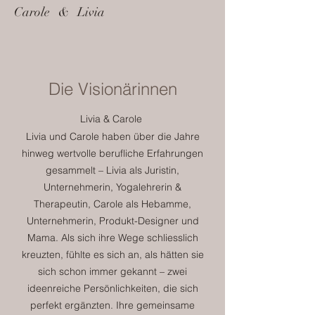
Carole & Livia
Die Visionärinnen
Livia & Carole
Livia und Carole haben über die Jahre
hinweg wertvolle berufliche Erfahrungen
gesammelt – Livia als Juristin,
Unternehmerin, Yogalehrerin &
Therapeutin, Carole als Hebamme,
Unternehmerin, Produkt-Designer und
Mama. Als sich ihre Wege schliesslich
kreuzten, fühlte es sich an, als hätten sie
sich schon immer gekannt – zwei
ideenreiche Persönlichkeiten, die sich
perfekt ergänzten. Ihre gemeinsame