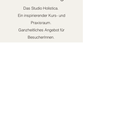
Das Studio Holistica.
Ein inspirierender Kurs- und
Praxisraum.
Ganzheitliches Angebot für
BesucherInnen.
Wunderschöne Räumlichkeit für
AnbieterInnen.
Holistica ist der Raum, das Studio,
geführt und koordiniert von Livia.
ExpertInnen können sich einmieten
und auf selbständiger Basis ihr
Kursangebot im Studio Holistica
anbieten. Somit ist jede/r frei, wirkt