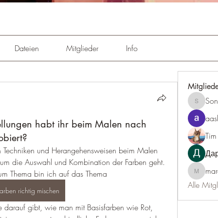
Dateien
Mitglieder
Info
Mitglied
Son
Sonu.pa
aas
lungen habt ihr beim Malen nach
Tim
obiert?
von Techniken und Herangehensweisen beim Malen 
Да
um die Auswahl und Kombination der Farben geht. 
mar
um Thema bin ich auf das Thema 
marcoux
Alle Mitg
farben richtig mischen