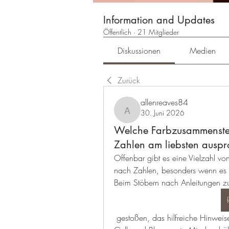
Information and Updates
Öffentlich
·
21 Mitglieder
Diskussionen
Medien
Zurück
allenreaves84
30. Juni 2026
allenreaves84
Welche Farbzusammenstel
Zahlen am liebsten auspr
Offenbar gibt es eine Vielzahl 
nach Zahlen, besonders wenn es 
Beim Stöbern nach Anleitungen z
 gestoßen, das hilfreiche Hinweise darauf gibt, wie man mit Basisfarben wie Rot, 