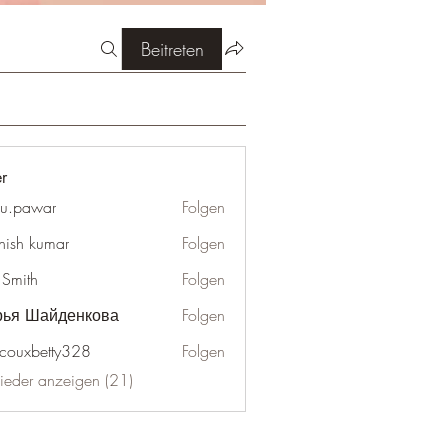
Beitreten
er
u.pawar
Folgen
war
hish kumar
Folgen
 Smith
Folgen
рья Шайденкова
Folgen
couxbetty328
Folgen
betty328
lieder anzeigen (21)