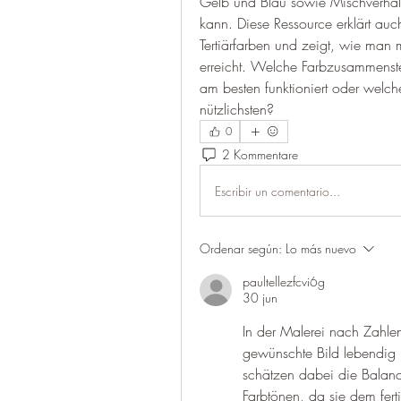
Gelb und Blau sowie Mischverhält
kann. Diese Ressource erklärt auc
Tertiärfarben und zeigt, wie man
erreicht. Welche Farbzusammenst
am besten funktioniert oder welche
nützlichsten?
0
2 Kommentare
Escribir un comentario...
Ordenar según:
Lo más nuevo
paultellezfcvi6g
30 jun
In der Malerei nach Zahlen
gewünschte Bild lebendig u
schätzen dabei die Balanc
Farbtönen, da sie dem fert