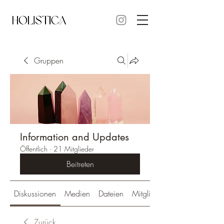
Gruppen
Information and Updates
Öffentlich
·
21 Mitglieder
Beitreten
Diskussionen
Medien
Dateien
Mitglieder
Zurück