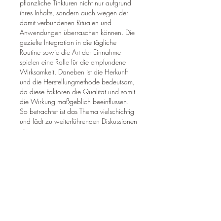
pflanzliche Tinkturen nicht nur aufgrund 
ihres Inhalts, sondern auch wegen der 
damit verbundenen Ritualen und 
Anwendungen überraschen können. Die 
gezielte Integration in die tägliche 
Routine sowie die Art der Einnahme 
spielen eine Rolle für die empfundene 
Wirksamkeit. Daneben ist die Herkunft 
und die Herstellungmethode bedeutsam, 
da diese Faktoren die Qualität und somit 
die Wirkung maßgeblich beeinflussen. 
So betrachtet ist das Thema vielschichtig 
und lädt zu weiterführenden Diskussionen 
ein.
Like
Reply
Info
Welcome to the group! You can
connect with other members, ge
...
Weiterlesen